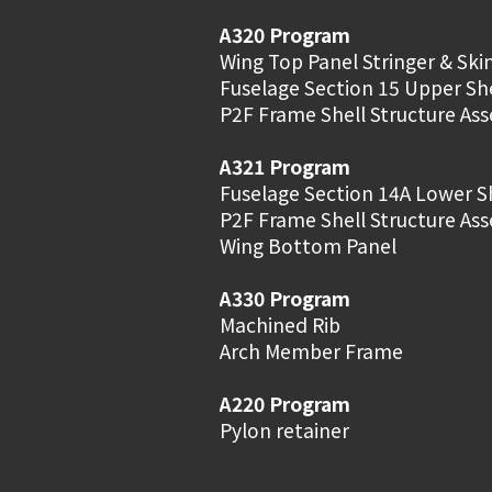
A320 Program
Wing Top Panel Stringer & Ski
Fuselage Section 15 Upper Sh
P2F Frame Shell Structure As
A321 Program
Fuselage Section 14A Lower S
P2F Frame Shell Structure As
Wing Bottom Panel
A330 Program
Machined Rib
Arch Member Frame
A220 Program
Pylon retainer