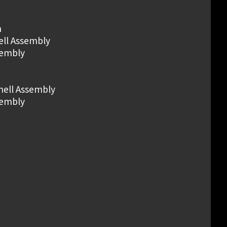
n
ell Assembly
sembly
hell Assembly
sembly